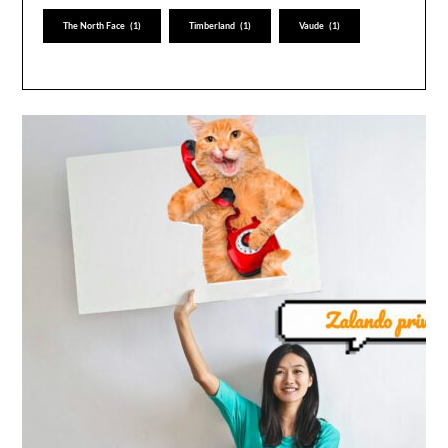
The North Face
(1)
Timberland
(1)
Vaude
(1)