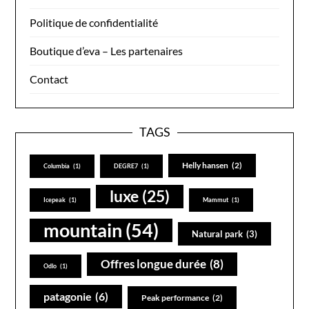
Politique de confidentialité
Boutique d’eva – Les partenaires
Contact
TAGS
se connecter au site: ekosport.fr
Helly hansen
(2)
Columbia
(1)
DEGRE7
(1)
luxe
(25)
Icepeak
(1)
Mammut
(1)
mountain
(54)
Natural park
(3)
Offres longue durée
(8)
Odlo
(1)
patagonie
(6)
Peak performance
(2)