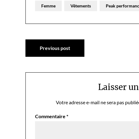
Femme
Vêtements
Peak performan
Navigation
Previous post
de
l’article
Laisser u
Votre adresse e-mail ne sera pas publié
Commentaire
*