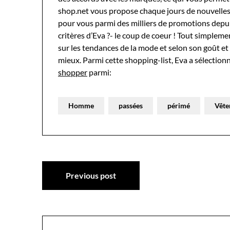
shop.net vous propose chaque jours de nouvelles 
pour vous parmi des milliers de promotions depuis
critères d’Eva ?- le coup de coeur ! Tout simple
sur les tendances de la mode et selon son goût et s
mieux. Parmi cette shopping-list, Eva a sélectionn
shopper
parmi:
Homme
passées
périmé
Vête
Navigation
Previous post
de
l’article