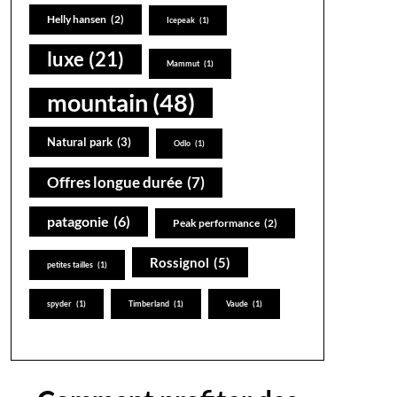
Helly hansen
(2)
Icepeak
(1)
luxe
(21)
Mammut
(1)
se connecter au site: ekosport.fr
mountain
(48)
Natural park
(3)
Odlo
(1)
Offres longue durée
(7)
patagonie
(6)
Peak performance
(2)
Rossignol
(5)
petites tailles
(1)
spyder
(1)
Timberland
(1)
Vaude
(1)