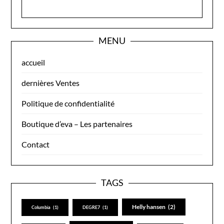
MENU
accueil
dernières Ventes
Politique de confidentialité
Boutique d’eva – Les partenaires
Contact
TAGS
se connecter au site: ekosport.fr
Helly hansen
(2)
Columbia
(1)
DEGRE7
(1)