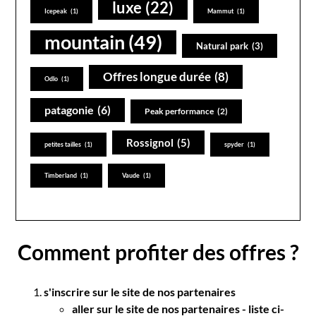
luxe
(22)
Icepeak
(1)
Mammut
(1)
mountain
(49)
Natural park
(3)
Offres longue durée
(8)
Odlo
(1)
patagonie
(6)
Peak performance
(2)
Rossignol
(5)
petites tailles
(1)
spyder
(1)
Timberland
(1)
Vaude
(1)
Comment profiter des offres ?
s'inscrire sur le site de nos partenaires
aller sur le site de nos partenaires - liste ci-